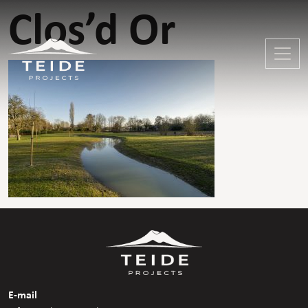
Clos’d Or
E-mail