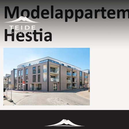
Modelappartem
Hestia