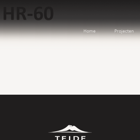
i HR-60
Home
Projecten