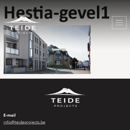
Hestia-gevel1
E-mail
info@teideprojects.be