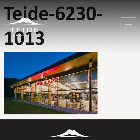
Teide-6230-
1013