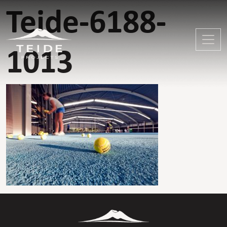
Teide-6188-
1013