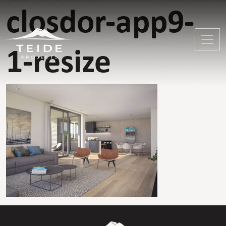
closdor-app9-
1-resize